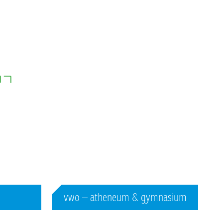
vwo – atheneum & gymnasium